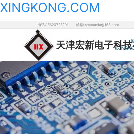
XINGKONG.COM
电话:15620726291
邮箱: smtcamla@163.com
天津宏新电子
科技
XINGK